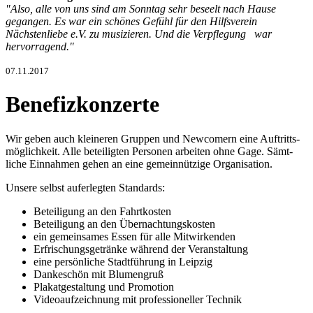
"Also, alle von uns sind am Sonntag sehr beseelt nach Hause
gegangen. Es war ein schönes Gefühl für den Hilfs­verein
Nächstenliebe e.V. zu musizieren. Und die Verpfle­gung war
hervorra­gend."
07.11.2017
Benefizkonzerte
Wir geben auch kleineren Gruppen und New­comern eine Auf­tritts­
mög­lich­keit. Alle be­tei­ligten Personen arbeiten ohne Gage. Sämt­
liche Ein­nah­men gehen an eine ge­mein­nüt­zige Or­gani­sation.
Unsere selbst auferlegten Standards:
Beteiligung an den Fahrtkosten
Beteiligung an den Über­nach­tungs­kos­ten
ein gemeinsames Essen für alle Mit­wir­ken­den
Erfrischungsgetränke während der Ver­an­stal­tung
eine persönliche Stadtführung in Leipzig
Dankeschön mit Blumengruß
Plakatgestaltung und Promotion
Videoaufzeichnung mit profes­sioneller Tech­nik