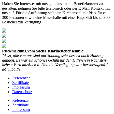
Haben Sie Interesse, mit uns gemeinsam ein Benefizkonzert zu
gestalten, nehmen Sie bitte telefonisch oder per E-Mail Kontakt mit
uns auf. Für die Auf­führung steht ein Kirchen­saal mit Platz für ca.
300 Per­sonen sowie eine Messe­halle mit einer Kapazität bis zu 800
Be­sucher zur Verfügung.
Rückmeldung vom Sächs. Klari­net­ten­en­sem­ble:
"Also, alle von uns sind am Sonntag sehr beseelt nach Hause ge­
gan­gen. Es war ein schönes Ge­fühl für den Hilfs­verein Nächs­ten­
liebe e.V. zu musi­zieren. Und die Ver­pfle­gung war hervor­ra­gend."
(07.11.2017)
Referenzen
Zertifikate
Impressum
Datenschutz
Referenzen
Zertifikate
Impressum